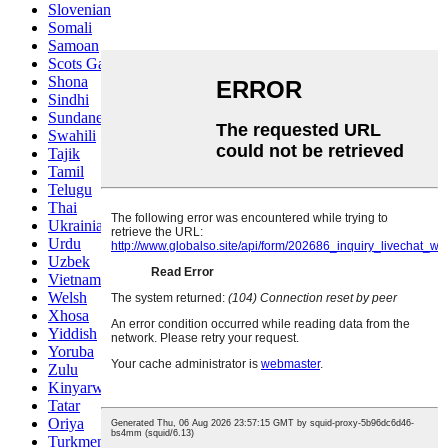
Slovenian
Somali
Samoan
Scots Gaelic
Shona
Sindhi
Sundanese
Swahili
Tajik
Tamil
Telugu
Thai
Ukrainian
Urdu
Uzbek
Vietnamese
Welsh
Xhosa
Yiddish
Yoruba
Zulu
Kinyarwanda
Tatar
Oriya
Turkmen