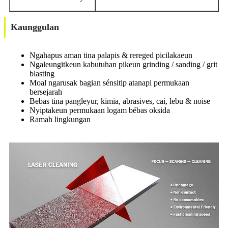
Kaunggulan
Ngahapus aman tina palapis & rereged picilakaeun
Ngaleungitkeun kabutuhan pikeun grinding / sanding / grit
blasting
Moal ngarusak bagian sénsitip atanapi permukaan
bersejarah
Bebas tina pangleyur, kimia, abrasives, cai, lebu & noise
Nyiptakeun permukaan logam bébas oksida
Ramah lingkungan