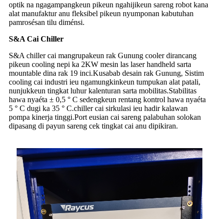
optik na ngagampangkeun pikeun ngahijikeun sareng robot kana
alat manufaktur anu fleksibel pikeun nyumponan kabutuhan
pamrosésan tilu diménsi.
S&A Cai Chiller
S&A chiller cai mangrupakeun rak Gunung cooler dirancang
pikeun cooling nepi ka 2KW mesin las laser handheld sarta
mountable dina rak 19 inci.Kusabab desain rak Gunung, Sistim
cooling cai industri ieu ngamungkinkeun tumpukan alat patali,
nunjukkeun tingkat luhur kalenturan sarta mobilitas.Stabilitas
hawa nyaéta ± 0,5 ° C sedengkeun rentang kontrol hawa nyaéta
5 ° C dugi ka 35 ° C.chiller cai sirkulasi ieu hadir kalawan
pompa kinerja tinggi.Port eusian cai sareng palabuhan solokan
dipasang di payun sareng cek tingkat cai anu dipikiran.