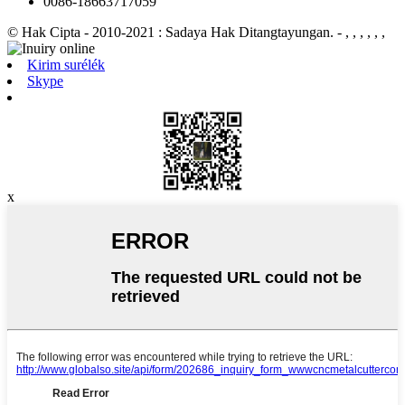
0086-18663717059
© Hak Cipta - 2010-2021 : Sadaya Hak Ditangtayungan.
- , , , , , ,
Kirim surélék
Skype
x