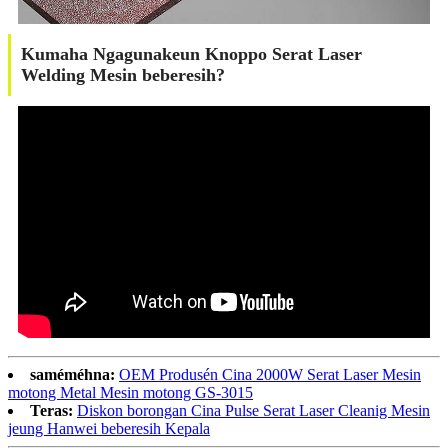
Kumaha Ngagunakeun Knoppo Serat Laser
Welding Mesin beberesih?
saméméhna:
OEM Produsén Cina 2000W Serat Laser Mesin
motong Metal Mesin motong GS-3015
Teras:
Diskon borongan Cina Pulse Serat Laser Cleanig Mesin
jeung Hanwei beberesih Kepala