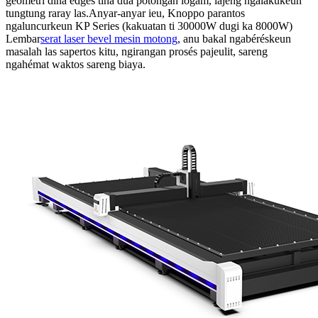
geometri dina edges tina dua potongan logam, lajeng ngalakukeun
tungtung raray las.Anyar-anyar ieu, Knoppo parantos
ngaluncurkeun KP Series (kakuatan ti 30000W dugi ka 8000W)
Lembar
serat laser bevel mesin motong
, anu bakal ngabéréskeun
masalah las sapertos kitu, ngirangan prosés pajeulit, sareng
ngahémat waktos sareng biaya.