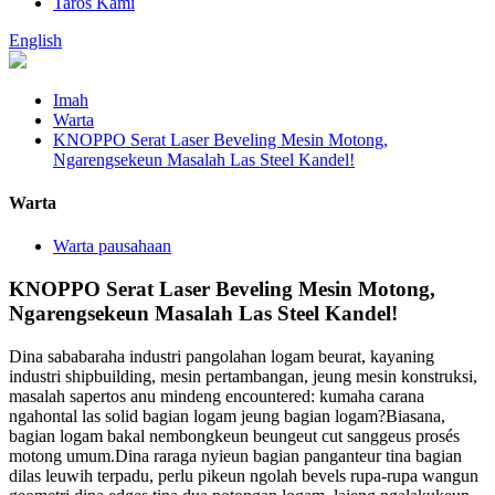
Taros Kami
English
Imah
Warta
KNOPPO Serat Laser Beveling Mesin Motong,
Ngarengsekeun Masalah Las Steel Kandel!
Warta
Warta pausahaan
KNOPPO Serat Laser Beveling Mesin Motong,
Ngarengsekeun Masalah Las Steel Kandel!
Dina sababaraha industri pangolahan logam beurat, kayaning
industri shipbuilding, mesin pertambangan, jeung mesin konstruksi,
masalah sapertos anu mindeng encountered: kumaha carana
ngahontal las solid bagian logam jeung bagian logam?Biasana,
bagian logam bakal nembongkeun beungeut cut sanggeus prosés
motong umum.Dina raraga nyieun bagian panganteur tina bagian
dilas leuwih terpadu, perlu pikeun ngolah bevels rupa-rupa wangun