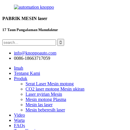
PABRIK MESIN laser
17 Taun Pangalaman Manufaktur
info@knoppoauto.com
0086-18663717059
Imah
Tentang Kami
Produk
Serat Laser Mesin motong
CO2 laser motong Mesin ukiran
Laser nyirian Mesin
Mesin motong Plasma
Mesin las laser
Mesin beberesih laser
Video
Warta
FAQs