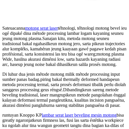
Sateuacanna
motong serat laser
téhnologi, téhnologi motong bevel ieu
ogé dipaké dina métode processing lambar logam kayaning seuneu
jeung motong plasma.Sanajan kitu, metoda motong seuneu
tradisional bakal ngahasilkeun motong jero, sarta pikeun trajectories
alur kompléks, kamahéran jeung kaayaan gawé pagawe kedah pisan
profésional, sarta konsistensi las teu bisa ogé wareg;motong plasma
Wide, hasilna akurasi diménsi low, sarta hazards kayaning radiasi
arc, haseup jeung noise bakal dihasilkeun salila prosés motong.
Di luhur dua jenis métode motong milik métode processing input
sumber panas badag.piring bakal thermally deformed handapeun
metoda processing termal, sarta prosés deformasi tibalik perlu diolah
sanggeus processing geus réngsé.Dibandingkeun sareng metode
beveling tradisional, laser mangrupikeun metode pangolahan énggal
kalayan deformasi termal pangleutikna, kualitas incision pangsaéna,
akurasi diménsi pangluhurna sareng stabilitas pangsaéna di pasar.
runtuyan Knoppo KP
lambar serat laser beveling mesin motong
bisa
greatly ngaronjatkeun firmness las, fusi las sarta éstétika workpiece
ku ngolah alur tina wangun geometri tangtu dina bagian ka-dilas of