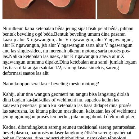
Nurutkeun kana ketebalan béda jeung sipat fisik pelat béda, pilihan
bentuk beveling ogé béda.Bentuk beveling umum dina pasaran
kaasup alur X ngawangun, alur V ngawangun, alur Y ngawangun,
alur K ngawangun, jsb alur Y ngawangun sarta alur V ngawangun
anu las single-sided, nu merenah pikeun motong sarta prosés pos-
las.Nalika ketebalan las naek, alur K ngawangun atawa alur X
ngawangun umumna dipaké.Dina ketebalan anu sami, jumlah logam
las tiasa dikirangan sakitar 1/2, sareng lasna simetris, sareng
deformasi saatos las alit.
Naon knoppo serat laser beveling mesin motong?
Kahiji, alur tina wangun geometri nu tangtu bisa langsung diolah
dina bagian ka-jadi-dilas of weldment nu, supados kelim las
kalawan penetrasi pinuh ku ketebalan las tiasa didapet dina prosés
las saterusna, ku kituna pikeun mastikeun. kakuatan las of weldment
jeung ngurangan prosés teu perlu., pikeun ngahontal éfék multiplier;
Kadua, dibandingkeun sareng seuneu tradisional sareng pamrosésan
bevel plasma, pamrosésan laser langkung éfisién sareng ngahémat
bahan.Contona, dina industri shipbuilding, pamakéan téhnologi