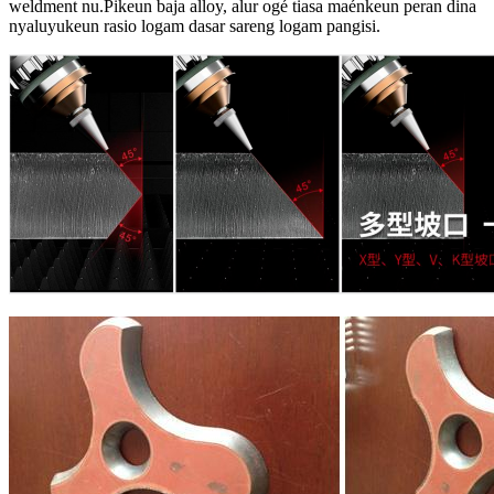
weldment nu.Pikeun baja alloy, alur ogé tiasa maénkeun peran dina
nyaluyukeun rasio logam dasar sareng logam pangisi.