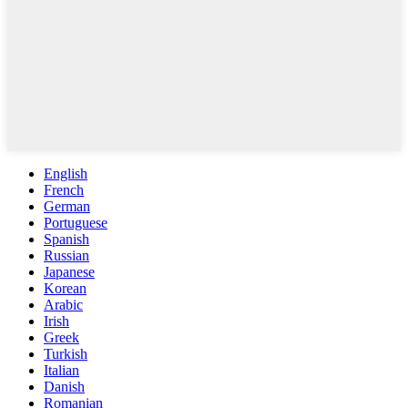
English
French
German
Portuguese
Spanish
Russian
Japanese
Korean
Arabic
Irish
Greek
Turkish
Italian
Danish
Romanian