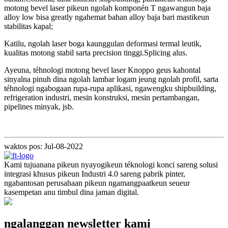
motong bevel laser pikeun ngolah komponén T ngawangun baja
alloy low bisa greatly ngahemat bahan alloy baja bari mastikeun
stabilitas kapal;
Katilu, ngolah laser boga kaunggulan deformasi termal leutik,
kualitas motong stabil sarta precision tinggi.Splicing alus.
Ayeuna, téhnologi motong bevel laser Knoppo geus kahontal
sinyalna pinuh dina ngolah lambar logam jeung ngolah profil, sarta
téhnologi ngabogaan rupa-rupa aplikasi, ngawengku shipbuilding,
refrigeration industri, mesin konstruksi, mesin pertambangan,
pipelines minyak, jsb.
waktos pos: Jul-08-2022
Kami tujuanana pikeun nyayogikeun téknologi konci sareng solusi
integrasi khusus pikeun Industri 4.0 sareng pabrik pinter,
ngabantosan perusahaan pikeun ngamangpaatkeun seueur
kasempetan anu timbul dina jaman digital.
ngalanggan newsletter kami